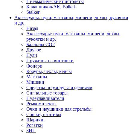
Пневматические пистолеты
Калашников/АК, Baikal
Stalker
Аксессуары: пули, магазины, мишени, чехлы, рукоятки
и др.
Назад
Аксессуары: пули, магазины, мишени, чехлы,
рукоятки и др.
Баллоны CO2
Другое
Пули
Пружины на винтовки
Фонари
Кобуры, чехлы, кейсы
Магазины
Мишени
Средства по уходу за изделиями
Сигнальные товары
Пулеулавливатели
Ремкомплекты
Очки и наушники для стрельбы
Сошки, штативы
Шарики
Рогатки
ЗИП