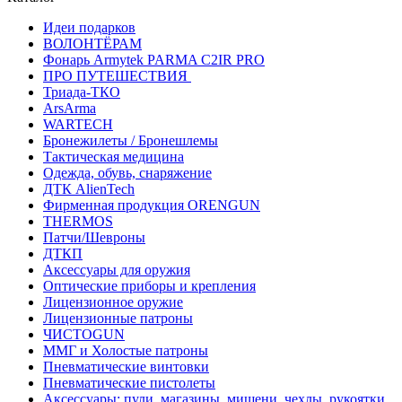
Идеи подарков
ВОЛОНТЁРАМ
Фонарь Armytek PARMA C2IR PRO
ПРО ПУТЕШЕСТВИЯ
Триада-ТКО
ArsArma
WARTECH
Бронежилеты / Бронешлемы
Тактическая медицина
Одежда, обувь, снаряжение
ДТК AlienTech
Фирменная продукция ORENGUN
THERMOS
Патчи/Шевроны
ДТКП
Аксессуары для оружия
Оптические приборы и крепления
Лицензионное оружие
Лицензионные патроны
ЧИСТОGUN
ММГ и Холостые патроны
Пневматические винтовки
Пневматические пистолеты
Аксессуары: пули, магазины, мишени, чехлы, рукоятки