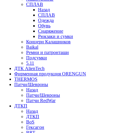
СПЛАВ
Назад
СПЛАВ
Одежда
Обувь
Снаряжение
Рюкзаки и сумки
Концерн Калашников
Baikal
Ремни и патронташи
Подсумки
5.11
ДТК AlienTech
Фирменная продукция ORENGUN
THERMOS
Патчи/Шевроны
Назад
Патчи/Шевроны
Патчи RedWar
ДТКП
Назад
ДТКП
BoS
Гексагон
BRT