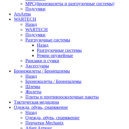
МРС(бронежилеты и разгрузочные системы)
Подсумки
ArsArma
WARTECH
Назад
WARTECH
Подсумки
Разгрузочные системы
Назад
Разгрузочные системы
Ремни оружейные
Рюкзаки и сумки
Аксессуары
Бронежилеты / Бронешлемы
Назад
Бронежилеты / Бронешлемы
Шлемы
Жилеты
Плиты и противоосколочные пакеты
Тактическая медицина
Одежда, обувь, снаряжение
Назад
Одежда, обувь, снаряжение
Перчатки Mechanix
Atlant Armour