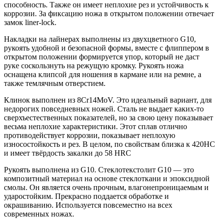
способность. Также он имеет неплохие рез и устойчивость к
коррозии. За фиксацию ножа в открытом положении отвечает
замок liner-lock.
Накладки на лайнерах выполнены из двухцветного G10,
рукоять удобной и безопасной формы, вместе с флиппером в
открытом положении формируется упор, который не даст
руке соскользнуть на режущую кромку. Рукоять ножа
оснащена клипсой для ношения в кармане или на ремне, а
также темлячным отверстием.
Клинок выполнен из 8Cr14MoV. Это идеальный вариант, для
недорогих повседневных ножей. Сталь не выдает каких-то
сверхъестественных показателей, но за свою цену показывает
весьма неплохие характеристики. Этот сплав отлично
противодействует коррозии, показывает неплохую
износостойкость и рез. В целом, по свойствам близка к 420HC
и имеет твёрдость закалки до 58 HRC
Рукоять выполнена из G10. Стеклотекстолит G10 — это
композитный материал на основе стеклоткани и эпоксидной
смолы. Он является очень прочным, влагонепроницаемым и
ударостойким. Прекрасно поддается обработке и
окрашиванию. Используется повсеместно на всех
современных ножах.