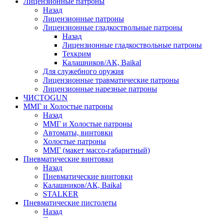
Лицензионные патроны
Назад
Лицензионные патроны
Лицензионные гладкоствольные патроны
Назад
Лицензионные гладкоствольные патроны
Техкрим
Калашников/АК, Baikal
Для служебного оружия
Лицензионные травматические патроны
Лицензионные нарезные патроны
ЧИСТОGUN
ММГ и Холостые патроны
Назад
ММГ и Холостые патроны
Автоматы, винтовки
Холостые патроны
ММГ (макет массо-габаритный)
Пневматические винтовки
Назад
Пневматические винтовки
Калашников/АК, Baikal
STALKER
Пневматические пистолеты
Назад